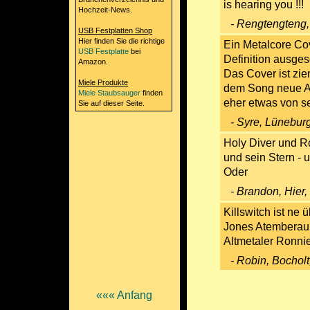
is hearing you !!!
Hochzeit-News.
- Rengtengteng,
USB Festplatten Shop
Hier finden Sie die richtige
Ein Metalcore Co
USB Festplatte
bei
Definition ausges
Amazon.
Das Cover ist zie
Miele Produkte
dem Song neue A
Miele Staubsauger
finden
eher etwas von s
Sie auf dieser Seite.
- Syre, Lünebur
Holy Diver und 
und sein Stern - 
Oder
- Brandon, Hier
Killswitch ist n
Jones Atemberaube
Altmetaler Ronni
- Robin, Bochol
««« Anfang