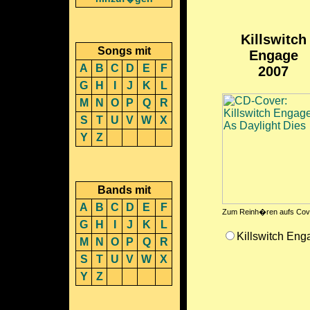
Killswitch
Songs mit
Engage
A
B
C
D
E
F
2007
G
H
I
J
K
L
M
N
O
P
Q
R
S
T
U
V
W
X
Y
Z
Bands mit
A
B
C
D
E
F
Zum Reinh�ren aufs Cove
G
H
I
J
K
L
Killswitch Eng
M
N
O
P
Q
R
S
T
U
V
W
X
Y
Z