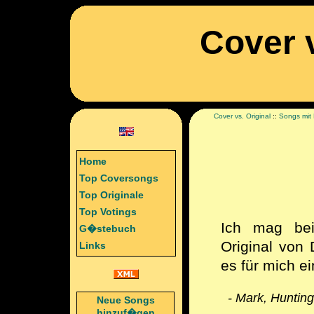
Cover v
Cover vs. Original
::
Songs mit
Home
Top Coversongs
Top Originale
Top Votings
Ich mag bei
G�stebuch
Original von 
Links
es für mich e
- Mark, Hunting
Neue Songs
hinzuf�gen