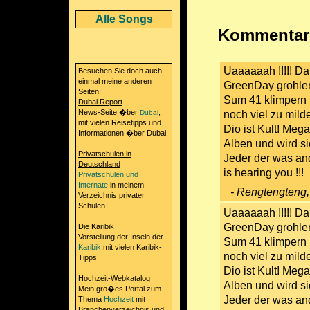
Alle Songs
Kommentare
Uaaaaaah !!!!! D
Besuchen Sie doch auch
einmal meine anderen
GreenDay grohlen
Seiten:
Sum 41 klimpern 
Dubai Report
News-Seite �ber
,
Dubai
noch viel zu mild
mit vielen Reisetipps und
Dio ist Kult! Meg
Informationen �ber Dubai.
Alben und wird si
Privatschulen in
Jeder der was and
Deutschland
is hearing you !!!
Privatschulen und
Internate
in meinem
- Rengtengteng,
Verzeichnis privater
Schulen.
Uaaaaaah !!!!! D
GreenDay grohlen
Die Karibik
Vorstellung der Inseln der
Sum 41 klimpern 
Karibik
mit vielen Karibik-
noch viel zu mild
Tipps.
Dio ist Kult! Meg
Hochzeit-Webkatalog
Alben und wird si
Mein gro�es Portal zum
Jeder der was and
Thema
Hochzeit
mit
Branchenverzeichnis und