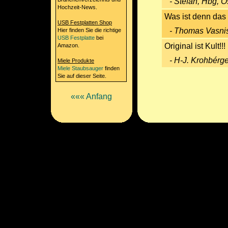
- Stefan, Hbg, Ö
Hochzeit-News.
Was ist denn das 
USB Festplatten Shop
- Thomas Vasni
Hier finden Sie die richtige
USB Festplatte
bei
Original ist Kult!!!
Amazon.
- H-J. Krohbérg
Miele Produkte
Miele Staubsauger
finden
Sie auf dieser Seite.
««« Anfang