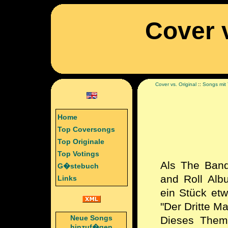
Cover v
Cover vs. Original
::
Songs mit 
Home
Top Coversongs
Top Originale
Top Votings
Als The Ban
G�stebuch
and Roll Alb
Links
ein Stück e
"Der Dritte M
Neue Songs
Dieses Them
hinzuf�gen