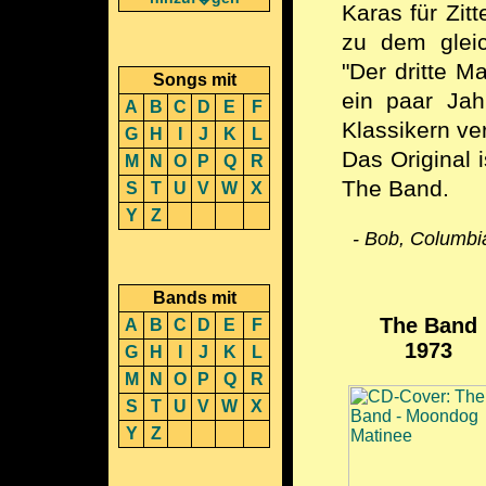
Karas für Zit
zu dem gleic
"Der dritte M
Songs mit
ein paar Jah
A
B
C
D
E
F
Klassikern ver
G
H
I
J
K
L
Das Original i
M
N
O
P
Q
R
The Band.
S
T
U
V
W
X
Y
Z
- Bob, Columbia
Bands mit
The Band
A
B
C
D
E
F
1973
G
H
I
J
K
L
M
N
O
P
Q
R
S
T
U
V
W
X
Y
Z