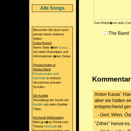
Alle Songs
Zum Reinh�ren aufs Cove
Besuchen Sie doch auch
The Band
einmal meine anderen
Seiten:
Dubai Report
News-Seite �ber
,
Dubai
mit vielen Reisetipps und
Informationen �ber Dubai.
Privatschulen in
Deutschland
Privatschulen und
Kommentare
Internate
in meinem
Verzeichnis privater
Schulen.
Anton Karas` Harr
Die Karibik
aber sie hätten 
Vorstellung der Inseln der
Karibik
mit vielen Karibik-
entsprechend gere
Tipps.
- Gert, Wien, Ös
Hochzeit-Webkatalog
Mein gro�es Portal zum
"Zither" heisst es
Thema
Hochzeit
mit
Branchenverzeichnis und