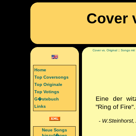
Cover v
Cover vs. Original
::
Songs mit
Home
Top Coversongs
Top Originale
Top Votings
Eine der wit
G�stebuch
"Ring of Fire"
Links
- W.Steinhorst,
Neue Songs
hinzuf�gen