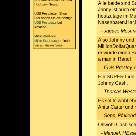
Alle beide sind S
Hochzeit-News.
Jonny ist auch e
USB Festplatten Shop
heutzutage im Mus
Hier finden Sie die richtige
Nasenbären.Har,har
USB Festplatte
bei
Amazon.
- Jaques Mesrin
Miele Produkte
Also Johnny und 
Miele Staubsauger
finden
Sie auf dieser Seite.
MillionDollarQuar
er würde einen So
a man in Reno!
- Elvis Presley
Ein SUPER Lied is
Johnny Cash.
- Thomas Weste
Es sollte wohl eh
Anita Carter und
- Sepp, Pfullen
Obwohl Cash schon
- Manuel, HEsse