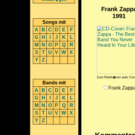
Frank Zapp
1991
Songs mit
A
B
C
D
E
F
G
H
I
J
K
L
M
N
O
P
Q
R
S
T
U
V
W
X
Y
Z
Zum Reinh�ren aufs Cove
Bands mit
Frank Zapp
A
B
C
D
E
F
G
H
I
J
K
L
M
N
O
P
Q
R
S
T
U
V
W
X
Y
Z