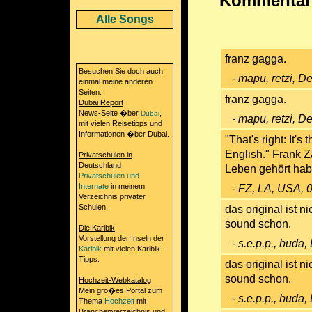
Kommentare
Alle Songs
franz gagga.
Besuchen Sie doch auch
- mapu, retzi, D
einmal meine anderen
Seiten:
franz gagga.
Dubai Report
News-Seite �ber
,
Dubai
- mapu, retzi, D
mit vielen Reisetipps und
Informationen �ber Dubai.
"That's right: It'
English." Frank Z
Privatschulen in
Deutschland
Leben gehört hab
Privatschulen und
Internate
in meinem
- FZ, LA, USA, 
Verzeichnis privater
Schulen.
das original ist 
sound schon.
Die Karibik
Vorstellung der Inseln der
- s.e.p.p., buda
Karibik
mit vielen Karibik-
Tipps.
das original ist 
sound schon.
Hochzeit-Webkatalog
Mein gro�es Portal zum
- s.e.p.p., buda
Thema
Hochzeit
mit
Branchenverzeichnis und