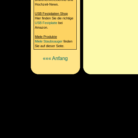
Hochzeit-News.
USB Festplatten Shop
Hier finden Sie die richtige
USB Festplatte
bei
Amazon.
Miele Produkte
Miele Staubsauger
finden
Sie auf dieser Seite.
««« Anfang