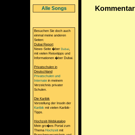
Kommentare 
Alle Songs
Besuchen Sie doch auch
einmal meine anderen
Seiten:
Dubai Report
News-Seite �ber
,
Dubai
mit vielen Reisetipps und
Informationen �ber Dubai.
Privatschulen in
Deutschland
Privatschulen und
Internate
in meinem
Verzeichnis privater
Schulen.
Die Karibik
Vorstellung der Inseln der
Karibik
mit vielen Karibik-
Tipps.
Hochzeit-Webkatalog
Mein gro�es Portal zum
Thema
Hochzeit
mit
Branchenverzeichnis und