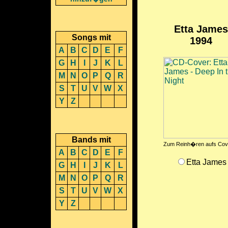
Etta James
Songs mit
1994
A
B
C
D
E
F
G
H
I
J
K
L
M
N
O
P
Q
R
S
T
U
V
W
X
Y
Z
Bands mit
Zum Reinh�ren aufs Cove
A
B
C
D
E
F
Etta James
G
H
I
J
K
L
M
N
O
P
Q
R
S
T
U
V
W
X
Y
Z