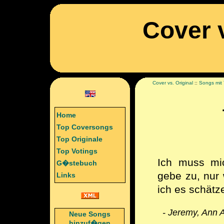
Cover v
Cover vs. Original
::
Songs mit 
Home
Top Coversongs
Top Originale
Top Votings
Ich muss mic
G�stebuch
gebe zu, nur 
Links
ich es schätz
- Jeremy, Ann A
Neue Songs
hinzuf�gen