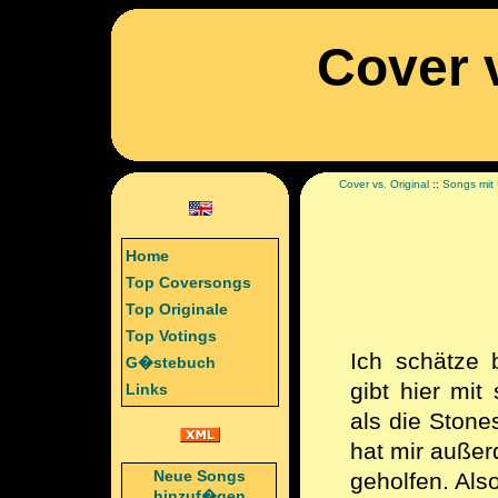
Cover v
Cover vs. Original
::
Songs mit
Home
Top Coversongs
Top Originale
Top Votings
Ich schätze 
G�stebuch
gibt hier mi
Links
als die Stone
hat mir außer
Neue Songs
geholfen. Als
hinzuf�gen