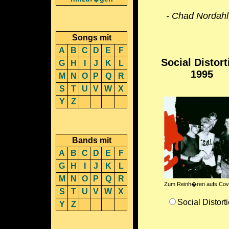
- Chad Nordahl
Songs mit
A
B
C
D
E
F
Social Distort
G
H
I
J
K
L
1995
M
N
O
P
Q
R
S
T
U
V
W
X
Y
Z
Bands mit
A
B
C
D
E
F
G
H
I
J
K
L
M
N
O
P
Q
R
Zum Reinh�ren aufs Cove
S
T
U
V
W
X
Social Distort
Y
Z