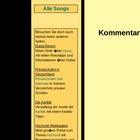
Alle Songs
Kommentar
Besuchen Sie doch auch
einmal meine anderen
Seiten:
Dubai Report
News-Seite �ber
,
Dubai
mit vielen Reisetipps und
Informationen �ber Dubai.
Privatschulen in
Deutschland
Privatschulen und
Internate
in meinem
Verzeichnis privater
Schulen.
Die Karibik
Vorstellung der Inseln der
Karibik
mit vielen Karibik-
Tipps.
Hochzeit-Webkatalog
Mein gro�es Portal zum
Thema
Hochzeit
mit
Branchenverzeichnis und