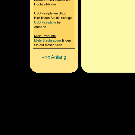
Hochzeit-News.
USB Festplatten Shop
Hier finden Sie die richtige
USB Festplatte
bei
Amazon.
Miele Produkte
Miele Staubsauger
finden
Sie auf dieser Seite.
««« Anfang